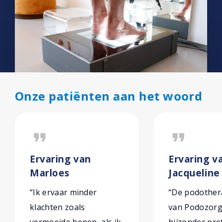
Onze patiënten aan het woord
format_quote
format_quote
Ervaring van
Ervaring v
Marloes
Jacqueline
“Ik ervaar minder
“De podothe
klachten zoals
van Podozorg 