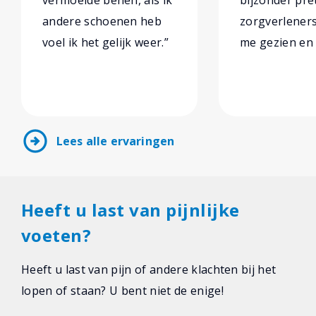
vermoeide benen, als ik
bijzonder pre
andere schoenen heb
zorgverleners.
voel ik het gelijk weer.”
me gezien en
arrow_circle_right
Lees alle ervaringen
Heeft u last van pijnlijke
voeten?
Heeft u last van pijn of andere klachten bij het
lopen of staan? U bent niet de enige!