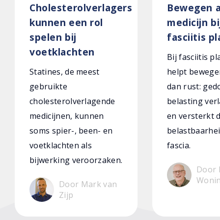
Cholesterolverlagers
Bewegen a
kunnen een rol
medicijn bi
spelen bij
fasciitis p
voetklachten
Bij fasciitis p
Statines, de meest
helpt bewege
gebruikte
dan rust: ged
cholesterolverlagende
belasting verl
medicijnen, kunnen
en versterkt 
soms spier-, been- en
belastbaarhei
voetklachten als
fascia.
bijwerking veroorzaken.
Door 
Woni
Door Mark van
Zijp