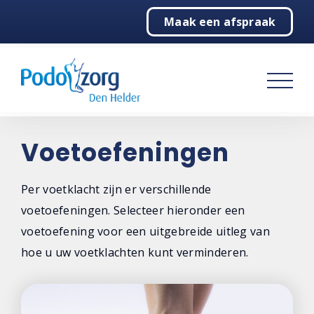
Maak een afspraak
Home
Podologie
Behandelingen
Over ons
Voetoefeningen
Contact
Per voetklacht zijn er verschillende
voetoefeningen. Selecteer hieronder een
voetoefening voor een uitgebreide uitleg van
hoe u uw voetklachten kunt verminderen.