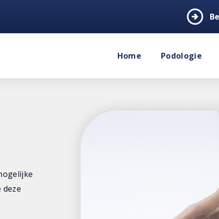
arrow_circle_right
Be
Home
Podologie
mogelijke
e deze