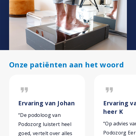
Onze patiënten aan het woord
format_quote
format_quote
Ervaring van Johan
Ervaring v
heer K
“De podoloog van
“Op advies va
Podozorg luistert heel
Podozorg Eer
goed, vertelt over alles