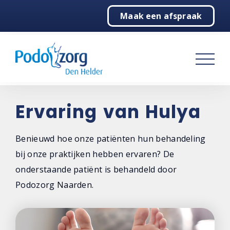
Maak een afspraak
Home
Podologie
Behandelingen
Over ons
Ervaring van Hulya
Contact
Benieuwd hoe onze patiënten hun behandeling
bij onze praktijken hebben ervaren? De
onderstaande patiënt is behandeld door
Podozorg Naarden.