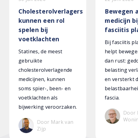
Cholesterolverlagers
Bewegen a
kunnen een rol
medicijn bi
spelen bij
fasciitis p
voetklachten
Bij fasciitis p
Statines, de meest
helpt bewege
gebruikte
dan rust: ged
cholesterolverlagende
belasting verl
medicijnen, kunnen
en versterkt 
soms spier-, been- en
belastbaarhei
voetklachten als
fascia.
bijwerking veroorzaken.
Door 
Woni
Door Mark van
Zijp